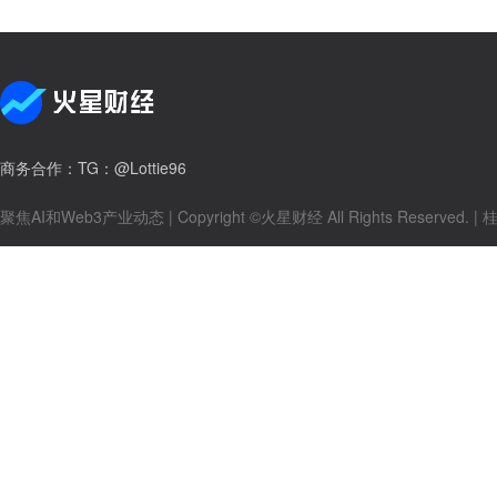
商务合作
：TG：@Lottie96
聚焦AI和Web3产业动态
| Copyright ©火星财经 All Rights Reserved. |
桂