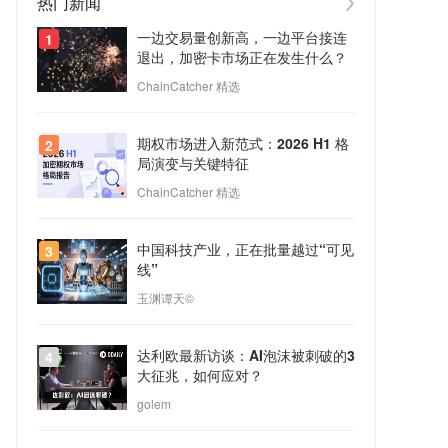
热门新闻
一边交易量创新高，一边平台接连
1
退出，加密卡市场正在发生什么？
ChainCatcher 精选
期权市场进入新范式：2026 H1 格
2
局演变与关键特征
ChainCatcher 精选
中国科技产业，正在批量越过“可见
3
线”
玉渊谭天©
达利欧最新访谈：AI泡沫被刺破的3
4
大征兆，如何应对？
golem