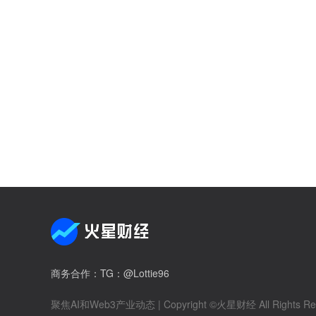
商务合作
：TG：@Lottie96
聚焦AI和Web3产业动态
| Copyright ©火星财经 All Rights Re