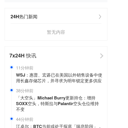
24H热门新闻
暂无内容
7x24H
快讯
11分钟前
WSJ：惠普、宏碁已在美国以外销售设备中使
用长鑫存储芯片，并寻求为明年锁定更多供应
38分钟前
「大空头」Michael Burry更新持仓：增持
SOXX空头，特斯拉与Palantir空头仓位维持
不变
45分钟前
江卓尔：BTC当前或处于探底「喘息阶段」，