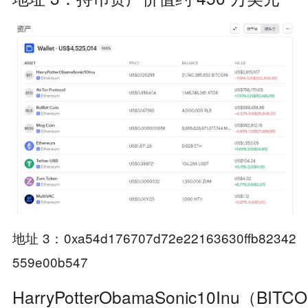
地址 3：0xa54d176707d72e22163630ffb82342
559e00b547
HarryPotterObamaSonic10Inu（BITC