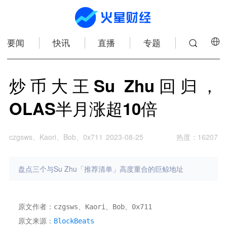
要闻
快讯
直播
专题
炒币大王Su Zhu回归，
OLAS半月涨超10倍
czgsws、Kaori、Bob、0x711
2023-08-25
热度
：
16207
盘点三个与Su Zhu「推荐清单」高度重合的巨鲸地址
原文作者：czgsws、Kaori、Bob、0x711 
原文来源：
BlockBeats