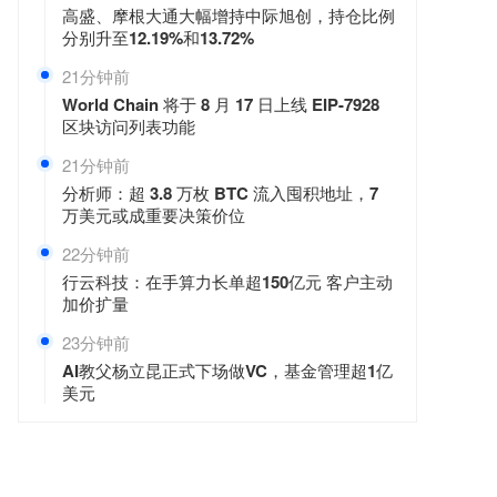
高盛、摩根大通大幅增持中际旭创，持仓比例
分别升至12.19%和13.72%
21分钟前
World Chain 将于 8 月 17 日上线 EIP-7928
区块访问列表功能
21分钟前
分析师：超 3.8 万枚 BTC 流入囤积地址，7
万美元或成重要决策价位
22分钟前
行云科技：在手算力长单超150亿元 客户主动
加价扩量
23分钟前
AI教父杨立昆正式下场做VC，基金管理超1亿
美元