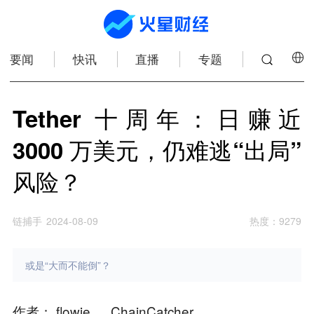
要闻
快讯
直播
专题
Tether 十周年：日赚近
3000 万美元，仍难逃“出局”
风险？
链捕手
2024-08-09
热度
：
9279
或是“大而不能倒”？
作者： flowie ， ChainCatcher