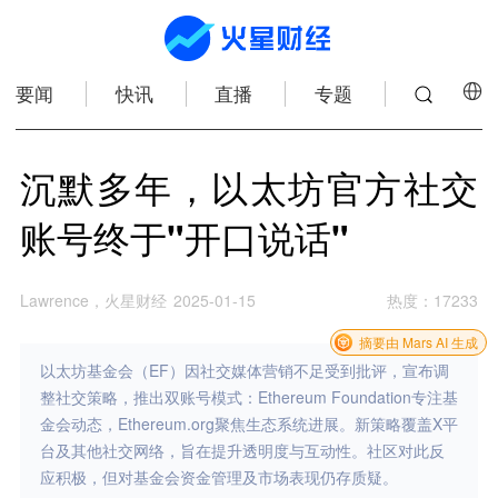
要闻
快讯
直播
专题
沉默多年，以太坊官方社交
账号终于"开口说话"
Lawrence，火星财经
2025-01-15
热度
：
17233
摘要由 Mars AI 生成
以太坊基金会（EF）因社交媒体营销不足受到批评，宣布调
整社交策略，推出双账号模式：Ethereum Foundation专注基
金会动态，Ethereum.org聚焦生态系统进展。新策略覆盖X平
台及其他社交网络，旨在提升透明度与互动性。社区对此反
应积极，但对基金会资金管理及市场表现仍存质疑。