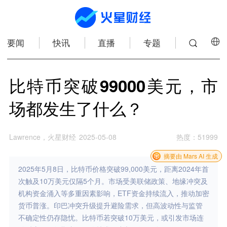
要闻
快讯
直播
专题
比特币突破99000美元，市
场都发生了什么？
Lawrence，火星财经
2025-05-08
热度
：
51999
摘要由 Mars AI 生成
2025年5月8日，比特币价格突破99,000美元，距离2024年首
次触及10万美元仅隔5个月。市场受美联储政策、地缘冲突及
机构资金涌入等多重因素影响，ETF资金持续流入，推动加密
货币普涨。印巴冲突升级提升避险需求，但高波动性与监管
不确定性仍存隐忧。比特币若突破10万美元，或引发市场连