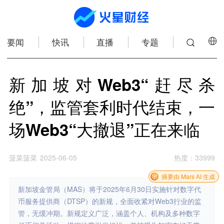
要闻
快讯
直播
专题
新加坡对Web3“赶尽杀
绝”，监管套利时代结束，一
场Web3“大撤退”正在来临
菠菜菠菜
2025-06-05
热度
：
33999
摘要由 Mars AI 生成
新加坡金管局（MAS）将于2025年6月30日实施针对数字代
币服务提供商（DTSP）的新规，全面收紧对Web3行业的监
管，无缓冲期。新规定义广泛，涵盖个人、机构及多种数字