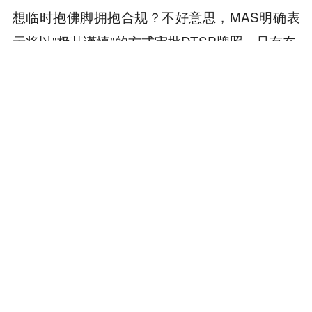
想临时抱佛脚拥抱合规？不好意思，MAS明确表
示将以"极其谨慎"的方式审批DTSP牌照，只有在
"极其有限的情况下"
才会批准申请。
在新加坡，监管套利时代正式结束，大鱼吃小鱼
的时代来临了。
本内容旨在传递行业动态，不构成投资建议或承诺。
为你推荐