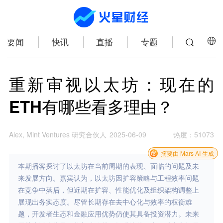
要闻
快讯
直播
专题
重新审视以太坊：现在的
ETH有哪些看多理由？
Alex, Mint Ventures 研究合伙人
2025-06-09
热度
：
51073
摘要由 Mars AI 生成
本期播客探讨了以太坊在当前周期的表现、面临的问题及未
来发展方向。嘉宾认为，以太坊因扩容策略与工程效率问题
在竞争中落后，但近期在扩容、性能优化及组织架构调整上
展现出务实态度。尽管长期存在去中心化与效率的权衡难
题，开发者生态和金融应用优势仍使其具备投资潜力。未来