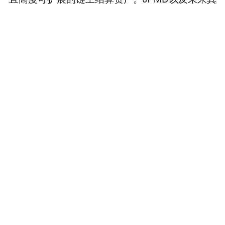
他银行发行的存款代币，正是为解决这一“大规模
现金支柱问题”而生。它们是能够驱动RWA革命的
“杀手级应用”。
结论：混合金融体系的黎明
摩根大通在Base链上试点JPMD，绝非一次小规
模的技术测试。它是金融史上一个标志性的时
刻：在新规则（如GENIUS法案）的许可下，新
的货币基础设施（受监管的链上现金）首次在新
的市场轨道（公共L2网络）上完成实弹部署，其
最终目标是为下一代资本市场（RWA代币化）提
供动力。