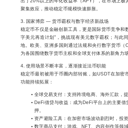
出了20%以上的年化收益率（APY），在市场上
聚集效应，推动稳定币规模快速膨胀。
3. 国家博弈 — 货币霸权与数字经济新战场
稳定币不仅是金融创新工具，更是国际货币竞争和数
字美元再造计划”，挑战现有美元数字霸权；与此
地。欧美、亚洲多国则通过法规和央行数字货币（C
为各国围绕数字货币主权和全球支付体系的新角力
4. 使用场景不断丰富，逐渐接近法币职能
稳定币最初被用于币圈内部转账，如USDT在加密
功能持续拓展：
全球交易支付：支持跨境电商、海外汇款，
DeFi借贷与收益：成为DeFi平台上的主
押。
资产避险工具：在加密市场波动剧烈时，投
数字商品支付：游戏、NFT、内容创作等领