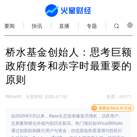
要闻
快讯
直播
专题
桥水基金创始人：思考巨额
政府债务和赤字时最重要的
原则
White55，火星财经
2025-07-02
热度
：
29171
摘要由 Mars AI 生成
自2025年5月以来，Base生态迎来爆发式增长，活跃用户、
交易量和锁仓价值均创历史新高。热门项目如Virtual和Kaito
通过创新机制吸引用户与资金，但也面临热度退潮与投机行