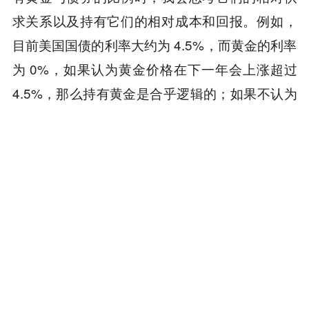
求关系以及持有它们的相对成本和回报。例如，
目前美国国债的利率大约为 4.5%，而黄金的利率
为 0%，如果认为黄金价格在下一年会上涨超过
4.5%，那么持有黄金是合乎逻辑的；如果不认为
黄金会上涨 4.5%，则持有黄金是不合理的。为了
帮助我做出这一评估，我会观察两者的供求关
系。
我也知道黄金和债券可以互相分散风险，因此我
会考虑为了良好的风险控制应该持有多少比例的
黄金和债券。我知道，持有大约 15% 的黄金可以
有效地分散风险，因为它能为投资组合带来更好