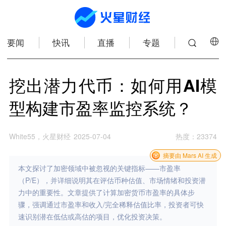
要闻
快讯
直播
专题
挖出潜力代币：如何用AI模
型构建市盈率监控系统？
White55，火星财经
2025-07-04
热度
：
23374
摘要由 Mars AI 生成
本文探讨了加密领域中被忽视的关键指标——市盈率
（P/E），并详细说明其在评估币种估值、市场情绪和投资潜
力中的重要性。文章提供了计算加密货币市盈率的具体步
骤，强调通过市盈率和收入/完全稀释估值比率，投资者可快
速识别潜在低估或高估的项目，优化投资决策。