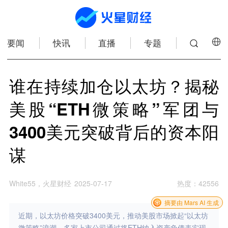
要闻
快讯
直播
专题
谁在持续加仓以太坊？揭秘
美股“ETH微策略”军团与
3400美元突破背后的资本阳
谋
White55，火星财经
2025-07-17
热度
：
42556
摘要由 Mars AI 生成
近期，以太坊价格突破3400美元，推动美股市场掀起“以太坊
微策略”浪潮，多家上市公司通过将ETH纳入资产负债表实现