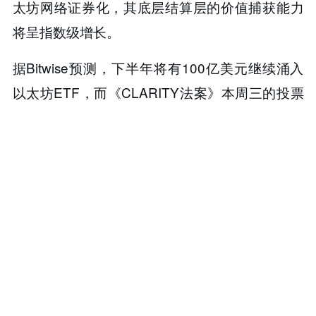
太坊网络证券化，其底层结算层的价值捕获能力
将呈指数级增长。
据Bitwise预测，下半年将有​​100亿美元继续涌入
以太坊ETF​​，而《CLARITY法案》本周三的投票
若通过，将为机构托管扫清最后障碍。届时，企
业ETH储备策略将从个案演变为系统性现象——​​
当资本通过股票代码而非钱包地址持有以太坊，
加密市场正式进入证券化时代​​。
此刻突破3400美元的ETH，不过是这场价值重构
实验的开场哨声。
本内容旨在传递行业动态，不构成投资建议或承诺。