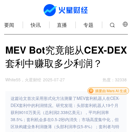
要闻
快讯
直播
专题
MEV Bot究竟能从CEX-DEX
套利中赚取多少利润？
White55，火星财经
2025-07-27
热度
：
32338
摘要由 Mars AI 生成
这篇论文首次采用形式化方法测量了MEV套利机器人在CEX-
DEX套利中的利润情况。研究发现：头部套利机器人19个月
获利9010万美元（总利润2.338亿美元），平均利润率
38.5%；套利机会多在0.5-2秒内消失；市场高度集中化，但
区块构建业务利润微薄（头部利润率仅5-8%）；套利者与特