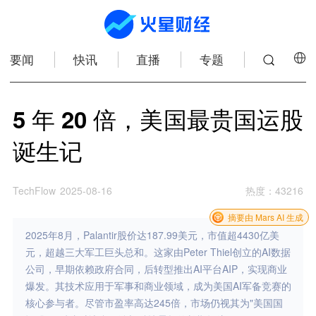
要闻
快讯
直播
专题
5 年 20 倍，美国最贵国运股
诞生记
TechFlow
2025-08-16
热度
：
43216
摘要由 Mars AI 生成
2025年8月，Palantir股价达187.99美元，市值超4430亿美
元，超越三大军工巨头总和。这家由Peter Thiel创立的AI数据
公司，早期依赖政府合同，后转型推出AI平台AIP，实现商业
爆发。其技术应用于军事和商业领域，成为美国AI军备竞赛的
核心参与者。尽管市盈率高达245倍，市场仍视其为"美国国