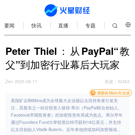
要闻
快讯
直播
专题
Peter Thiel：从PayPal“教
父”到加密行业幕后大玩家
Zen
2025-08-17
热度
：
32453
摘要由 Mars AI 生成
美国矿企BitMine成为全球最大企业级以太坊持有者引发关
注，其股东之一硅谷投资人彼得·蒂尔（PayPal联合创始人、
Facebook早期投资者）的加密投资布局成为焦点。蒂尔早年
通过Founders Fund大举投资比特币获利18亿美元，并支持
以太坊创始人Vitalik Buterin。近年来他持续加码加密领域，