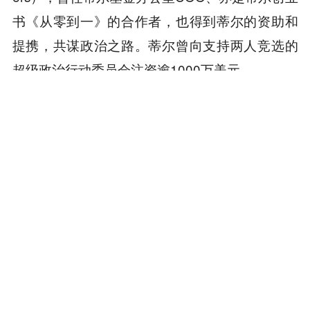
书《从零到一》的合作者，也得到蒂尔的资助和
提携，共谋政治之路。蒂尔曾向支持两人竞选的
超级政治行动委员会注资逾1000万美元。
美国多家主要媒体曾形容蒂尔为共和党科技界的
“权力掮客”或“金主”。《商业内幕》甚至称他是“共
和党王者”，是早期支持特朗普并在2016年成为首
个硅谷兑现捐赠的科技投资者。
值得一提的是，如今蒂尔对特朗普阵营的态度已
有所转变。2023年《卫报》报道，蒂尔在接受
《大西洋月刊》采访时表示，他“支持特朗普的决
定就像是一声‘不太连贯的求救喊叫’，事情的发展
比想象的要疯狂和危险得多”。报道还称，特朗普