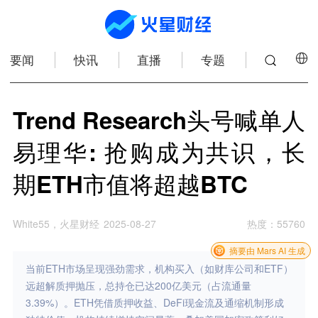
要闻
快讯
直播
专题
Trend Research头号喊单人
易理华: 抢购成为共识，长
期ETH市值将超越BTC
White55，火星财经
2025-08-27
热度
：
55760
摘要由 Mars AI 生成
当前ETH市场呈现强劲需求，机构买入（如财库公司和ETF）
远超解质押抛压，总持仓已达200亿美元（占流通量
3.39%）。ETH凭借质押收益、DeFi现金流及通缩机制形成