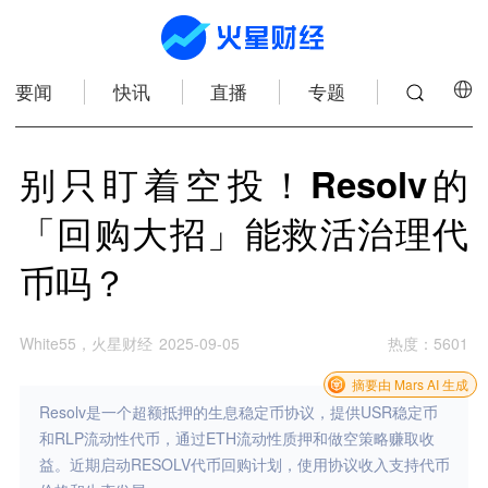
要闻
快讯
直播
专题
别只盯着空投！Resolv的
「回购大招」能救活治理代
币吗？
White55，火星财经
2025-09-05
热度
：
5601
摘要由 Mars AI 生成
Resolv是一个超额抵押的生息稳定币协议，提供USR稳定币
和RLP流动性代币，通过ETH流动性质押和做空策略赚取收
益。近期启动RESOLV代币回购计划，使用协议收入支持代币