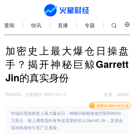
要闻
快讯
直播
专题
加密史上最大爆仓日操盘
手？揭开神秘巨鲸Garrett
Jin的真实身份
White55，火星财经
2025-10-13
热度
：
30540
摘要由 Mars AI 生成
市场出现加密史上最大爆仓日，神秘巨鲸精准做空获利8000
万美元，链上调查指向有争议背景的华人Garrett Jin，其资金
流动和身份引发广泛质疑。