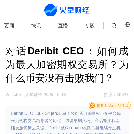
要闻
快讯
直播
专题
对话Deribit CEO：如何成
为最大加密期权交易所？为
什么币安没有击败我们？
White55，火星财经
2025-10-16
热度
：
35523
摘要由 Mars AI 生成
Deribit CEO Luuk Strijers分享了公司从加密期权小众平台成
长为机构交易领导者的历程，强调早期入场、产品专注和基
础设施优势是关键。Deribit被Coinbase收购后将继续专注机