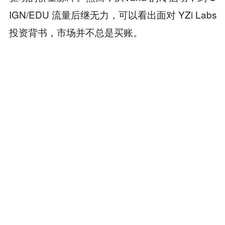
IGN/EDU 流量后继无力，可以看出面对 YZi Labs
投资背书，市场并不总是买账。
结语
说到底，不管是CZ亲自下场还是配合社区营造m
eme氛围，亦或是YZi Labs投资背书，所谓的喊
单只是一股火星，而社区蹭概念是添的那把柴，
两者遇上才把行情烧了起来，这也说明市场本身
就需要热点来维持注意力和流动性。只是一把火
能点亮当下，却托不住以后，真正能留下来的还
是基本面。