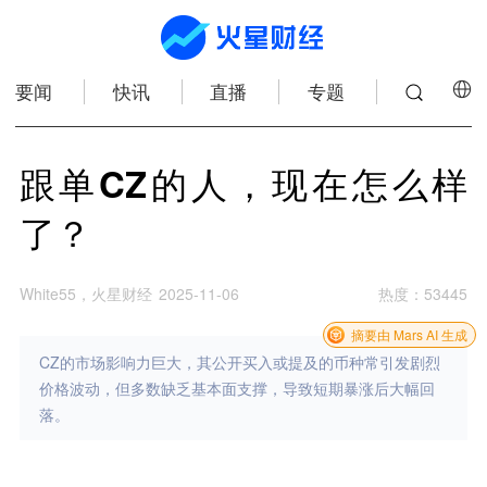
要闻
快讯
直播
专题
跟单CZ的人，现在怎么样
了？
White55，火星财经
2025-11-06
热度
：
53445
摘要由 Mars AI 生成
CZ的市场影响力巨大，其公开买入或提及的币种常引发剧烈
价格波动，但多数缺乏基本面支撑，导致短期暴涨后大幅回
落。