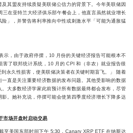
普及其盟友持续质疑美联储公信力的背景下。今年美联储因
周三在亚特兰大经济俱乐部午餐会上，他直言虽然就业增长
风险」，并警告将利率推向中性或刺激水平「可能为通胀猛
维特表示，由于政府停摆，10 月份的关键经济报告可能根本不
了联邦统计系统，10 月的 CPI 和（非农）就业报告很
到永久性损害，使美联储决策者在关键时期盲飞。」 随着
街一直是关注重要经济数据的发布问题。其他受影响的数据
入。大多数经济学家此前预计所有数据最终都会发布，尽管
阴影。她补充说，停摆可能会使第四季度经济增长下降多达
，将于市场开盘时启动交易
，截至美国东部时间下午 5:30，Canary XRP ETF 在纳斯达