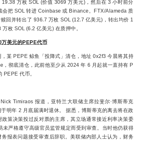
.38 万枚 SOL (价值 3069 万美元)，然后在 3 小时前分
OL 转进 Coinbase 或 Binance。FTX/Alameda 质
转出了 936.7 万枚 SOL (12.7 亿美元)，转出均价 1
8 万枚 SOL (6.2 亿美元) 在质押中。
0万美元的PEPE代币
c 监测，某 PEPE 鲸鱼「投降式」清仓，地址 0x2f3 今晨将其持
ase，彻底清仓，此前他至少从 2024 年 6 月起就一直持有 P
 PEPE 代币。
ick Timiraos 报道，亚特兰大联储主席拉斐尔·博斯蒂克
年任期于明年 2 月底届满时退休。 据悉，博斯蒂克的离去将在政
对政策决策投过反对票的主席，其立场通常接近利率决策委
易未严格遵守高级官员监管规定而受到审查。当时他仍获得
年因财务报表问题接受审查后辞职。美联储内部人士认为，财务