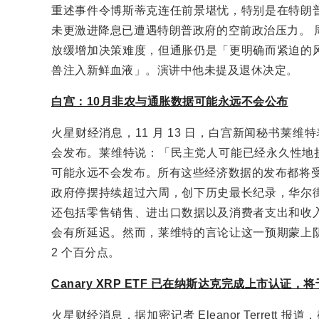
重述事件令博斯蒂克连任前景堪忧，特别是在特朗
未更激进降息已遭遇特朗普政府的空前政治压力。 
放缓增加决策难度，但通胀仍是「更明确而紧迫的
兽注入新鲜血液」。演讲中他未提及退休决定。
白宫：10月非农与通胀数据可能永远不会公布
火星财经消息，11 月 13 日，白宫新闻秘书莱
会发布。莱维特说：「民主党人可能已经永久性地损害
可能永远不会发布。所有这些经济数据的发布都将受
政府停摆持续超过六周，创下历史最长纪录，华尔
还包括零售销售、进出口数据以及消费者支出和收
会有所延迟。然而，莱维特的言论让这一预期蒙上
2 个百分点。
Canary XRP ETF 已在纳斯达克完成上市认证
火星财经消息，据加密记者 Eleanor Terrett 报道