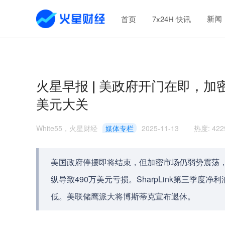
新闻
首页
7x24H 快讯
火星早报 | 美政府开门在即，
美元大关
White55，火星财经
媒体专栏
2025-11-13
热度
:
422
美国政府停摆即将结束，但加密市场仍弱势震荡，比特币
纵导致490万美元亏损。SharpLink第三季度净
低。美联储鹰派大将博斯蒂克宣布退休。