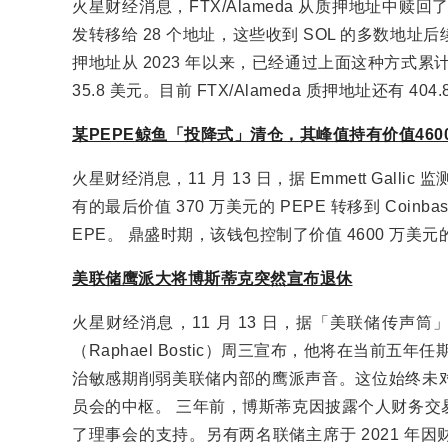
火星财经消息，FTX/Alameda 从质押地址中赎回了 19
发转移给 28 个地址，这些收到 SOL 的多数地址后续会把 S
押地址从 2023 年以来，已经通过上面这种方式累计赎回并
35.8 美元。目前 FTX/Alameda 质押地址还有 404.
某PEPE鲸鱼「投降式」清仓，其峰值持有价值460
火星财经消息，11 月 13 日，据 Emmett Galli
有的最后价值 370 万美元的 PEPE 转移到 Coinb
EPE。 鼎盛时期，该钱包控制了价值 4600 万美元的
美联储鹰派大将博斯蒂克突然宣布退休
火星财经消息，11 月 13 日，据「美联储传声筒」N
（Raphael Bostic）周三宣布，他将在当前五
治敏感期削弱美联储内部的鹰派声音。这位始终未
员会的中枢。 三年前，博斯蒂克因披露个人财务交
了理事会的支持。另有两名联储主席于 2021 