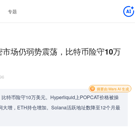
专题
加密市场仍弱势震荡，比特币险守10万
96
摘要由 Mars AI 生成
险守10万美元。Hyperliquid上POPCAT价格被操
利润大增，ETH持仓增加。Solana活跃地址数降至12个月最