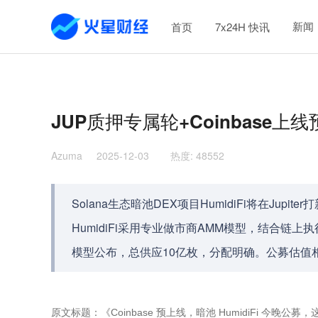
新闻
首页
7x24H 快讯
JUP质押专属轮+Coinbase上
Azuma
2025-12-03
热度
:
48552
Solana生态暗池DEX项目HumidiFi将在Ju
HumidiFi采用专业做市商AMM模型，结合链
模型公布，总供应10亿枚，分配明确。公募估值
原文标题：《Coinbase 预上线，暗池 HumidiFi 今晚公