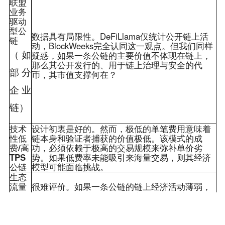
联盟
业务
驱动
型公
数据具有局限性
。DeFiLlama仅统计公开链上活
链
动，BlockWeeks完全认同这一观点。但我们同样
（如
疑惑，如果一条公链的主要价值不体现在链上，
那么其公开发行的、用于链上治理与安全的代
部分
币，其市值支撑何在？
企业
链）
技术
设计初衷是好的
。然而，极低的单笔费用意味着
性低
链本身和验证者捕获的价值极低。该模式的成
费/高
功，
必须依赖于极高的交易规模
来弥补单价劣
TPS
势。如果低费率未能吸引来海量交易，则其经济
公链
模型可能面临挑战。
生态
流量
很难评价。
如果一条公链的链上经济活动薄弱，
集中
无法产生足够手续费，那么它作为“去中心化结算
于
层”或“智能合约平台”的实用价值与价值捕获能
CEX
力，就是低下的。其价值可能更接近于单纯的“数
的公
字藏品”。