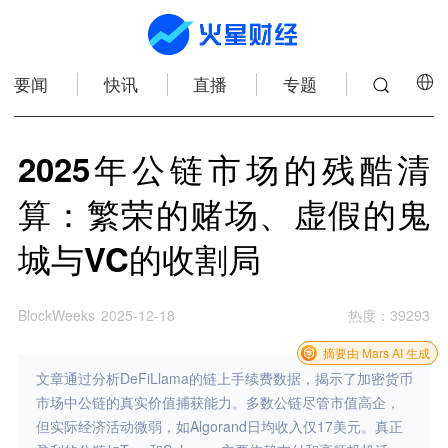
要闻
快讯
直播
专题
2025年公链市场的残酷清
算：繁荣的赌场、虚假的鬼
城与VC的收割局
BlockWeeks
2025-12-18
热度
：
39293
摘要由 Mars AI 生成
文章通过分析DeFiLlama的链上手续费数据，揭示了加密货币
市场中公链的真实价值捕获能力。多数公链尽管市值高企，
但实际经济活动微弱，如Algorand日均收入仅17美元。真正