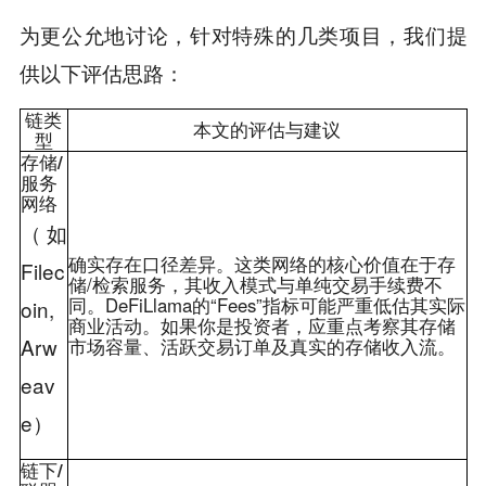
为更公允地讨论，针对特殊的几类项目，我们提
供以下评估思路：
链类
本文的评估与建议
型
存储/
服务
网络
（如
确实存在口径差异
。这类网络的核心价值在于存
Filec
储/检索服务，其收入模式与单纯交易手续费不
同。DeFiLlama的“Fees”指标可能严重低估其实际
oin,
商业活动。如果你是投资者，应重点考察其存储
Arw
市场容量、活跃交易订单及真实的存储收入流。
eav
e）
链下/