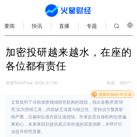
要闻
快讯
直播
专题
加密投研越来越水，在座的
各位都有责任
深潮TechFlow
2026-01-06
热度
：
35971
摘要由 Mars AI 生成
文章批判了当前加密领域研究机构的现状，指出多数所谓‘研
究’实为营销工具，内容缺乏深度与独立性，受协议方预算影
响严重，且被AI生成内容泛滥侵蚀。作者反思自身机构也曾偏
离初心，未来将回归提供真正有价值的深度洞察，并呼吁行
业提升研究质量。