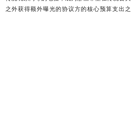
之外获得额外曝光的协议方的核心预算支出之
一。
我也期待着各大研究机构之间能够展开更多的合
作。我们已经与
@castle_labs
和
@hazeflow
合作
推出了我们的年终报告（EOY report），但未来
我们希望将这种合作扩展到
@FourPillarsFP
、
@
blocmates
和
@dl_research
（嘿嘿，
@paigeaar
hus
），以及其他研究机构。
最后，今年让我们确认了自己正在走在正确的道
路上。没错，我们确实犯过一些错误，但今天我
们已经能够认清这些问题，并在未来做得更好。