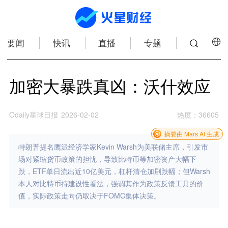
要闻
快讯
直播
专题
加密大暴跌真凶：沃什效应
Odaily星球日报
2026-02-02
热度
：
36605
摘要由 Mars AI 生成
特朗普提名鹰派经济学家Kevin Warsh为美联储主席，引发市
场对紧缩货币政策的担忧，导致比特币等加密资产大幅下
跌，ETF单日流出近10亿美元，杠杆清仓加剧跌幅；但Warsh
本人对比特币持建设性看法，强调其作为政策反馈工具的价
值，实际政策走向仍取决于FOMC集体决策。