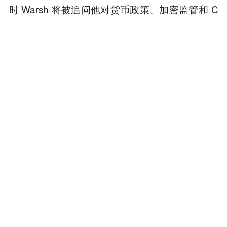
时 Warsh 将被追问他对货币政策、加密监管和 C
BDC 的具体立场。这场听证的走向，或许比任何
今天的市场猜测都更能决定加密行业接下来数月
的命运。
对于正在推动社区增长和代币生态发展的项目而
言，“沃什效应”目前最大的实际意义在于：宏观流
动性环境正在进入一个不确定期。短期的情绪波
动已经发生，但真正的政策影响还在路上。
本内容旨在传递行业动态，不构成投资建议或承诺。
为你推荐