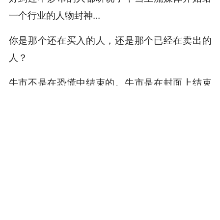
一个行业的人物封神...
你是那个还在买入的人，还是那个已经在卖出的
人？
牛市不是在恐慌中结束的。牛市是在封面上结束
的。
只是，上封面的大佬可以更换，但漫长的熊市总
是我买单。
本内容旨在传递行业动态，不构成投资建议或承诺。