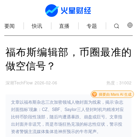
要闻
快讯
直播
专题
福布斯编辑部，币圈最准的
做空信号？
深潮TechFlow
2026-02-06
热度
：
31002
摘要由 Mars AI 生成
文章以福布斯杂志三次加密领域人物封面为线索，揭示‘杂志
封面指标’现象：CZ、SBF、Saylor三人登封时机均精准对应
比特币阶段性顶部，随后均遭遇暴跌、崩盘或巨亏。文章指
出封面并非诅咒，而是市场狂热见顶的标志性症状，警示投
资者警惕主流媒体集体造神所预示的牛市尾声。