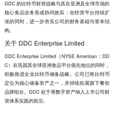
DDC 的比特币财资战略与其在亚洲及全球市场的
核心食品业务形成协同效应：在经营平台持续扩
张的同时，进一步夯实公司的财务基础与资本结
构。
关于 DDC Enterprise Limited
DDC Enterprise Limited（NYSE American：DD
C）在巩固其全球亚洲食品平台领先地位的同时，
积极推进企业比特币储备战略。公司已将比特币
定位为核心储备资产之一，并持续拓展旗下餐饮
品牌组合。DDC 处于将数字资产纳入上市公司财
资体系实践的前沿。