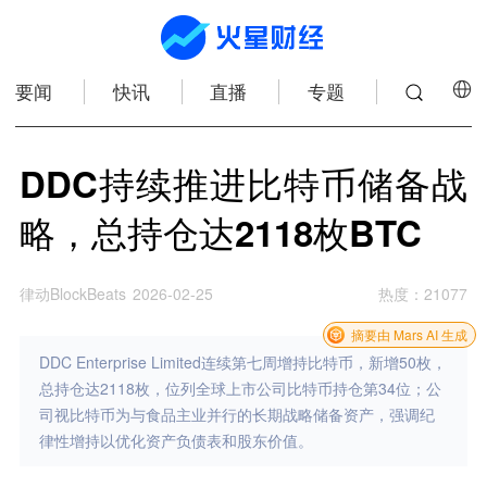
要闻
快讯
直播
专题
DDC持续推进比特币储备战
略，总持仓达2118枚BTC
律动BlockBeats
2026-02-25
热度
：
21077
摘要由 Mars AI 生成
DDC Enterprise Limited连续第七周增持比特币，新增50枚，
总持仓达2118枚，位列全球上市公司比特币持仓第34位；公
司视比特币为与食品主业并行的长期战略储备资产，强调纪
律性增持以优化资产负债表和股东价值。