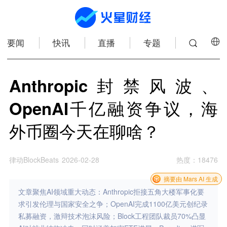
要闻
快讯
直播
专题
Anthropic封禁风波、
OpenAI千亿融资争议，海
外币圈今天在聊啥？
律动BlockBeats
2026-02-28
热度
：
18476
摘要由 Mars AI 生成
文章聚焦AI领域重大动态：Anthropic拒接五角大楼军事化要
求引发伦理与国家安全之争；OpenAI完成1100亿美元创纪录
私募融资，激辩技术泡沫风险；Block工程团队裁员70%凸显