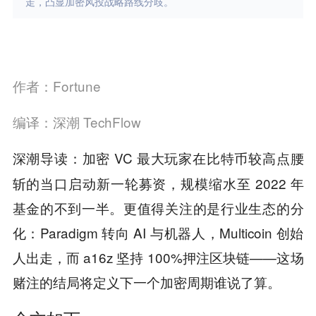
走，凸显加密风投战略路线分歧。
作者：Fortune
编译：深潮 TechFlow
加密 VC 最大玩家在比特币较高点腰
深潮导读：
斩的当口启动新一轮募资，规模缩水至 2022 年
基金的不到一半。更值得关注的是行业生态的分
化：Paradigm 转向 AI 与机器人，Multicoin 创始
人出走，而 a16z 坚持 100%押注区块链——这场
赌注的结局将定义下一个加密周期谁说了算。