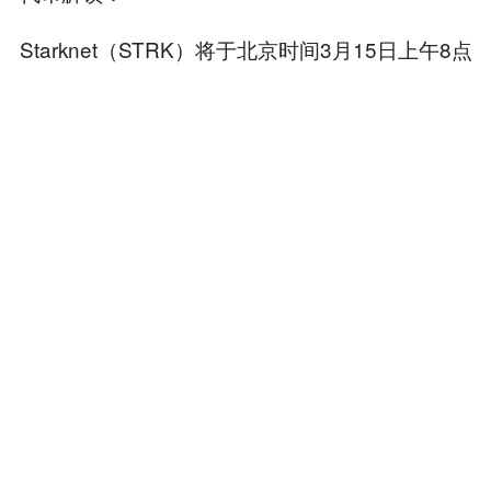
Starknet（STRK）将于北京时间3月15日上午8点
解锁约1.27亿枚代币，与现流通量的比例约为 4.4
0%，价值约480万美元
Sei（SEI）将于北京时间3月15日晚上8点解锁约
5556万枚代币，与现流通量的比例约为1.00%，
价值约360万美元
本内容旨在传递行业动态，不构成投资建议或承诺。
为你推荐