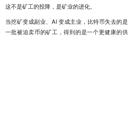
这不是矿工的投降，是矿业的进化。
当挖矿变成副业、AI 变成主业，比特币失去的是
一批被迫卖币的矿工，得到的是一个更健康的供
给结构。
矿工手里的比特币卖完了，但电还在。
本内容旨在传递行业动态，不构成投资建议或承诺。
为你推荐