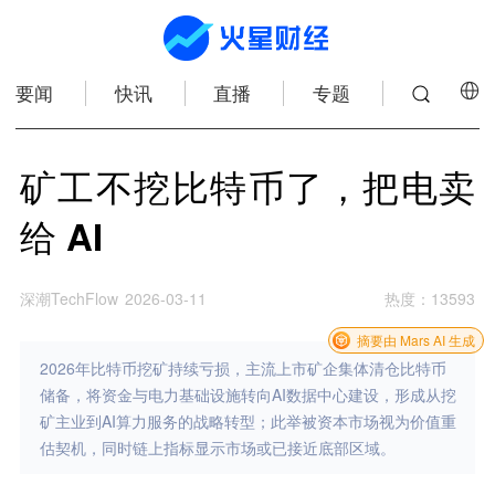
要闻
快讯
直播
专题
矿工不挖比特币了，把电卖
给 AI
深潮TechFlow
2026-03-11
热度
：
13593
摘要由 Mars AI 生成
2026年比特币挖矿持续亏损，主流上市矿企集体清仓比特币
储备，将资金与电力基础设施转向AI数据中心建设，形成从挖
矿主业到AI算力服务的战略转型；此举被资本市场视为价值重
估契机，同时链上指标显示市场或已接近底部区域。