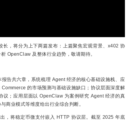
于篇幅较长，将分为上下两篇发布：上篇聚焦宏观背景、x402 协
篇将重点分析 OpenClaw 及整体行业趋势，敬请期待。
。本报告共六章，系统梳理 Agent 经济的核心基础设施栈、应
c Commerce 的市场预测与基础设施缺口；协议层面深度解
 三大互补协议；应用层面以 OpenClaw 为案例研究 Agent 经济的真
胁与商业模式等维度给出行业综合判断。
e 联合推出，将稳定币微支付嵌入 HTTP 协议层。截至 2025 年底