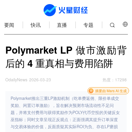
要闻
快讯
直播
专题
Polymarket LP 做市激励背
后的 4 重真相与费用陷阱
OdailyNews
2026-03-23
热度
：
17298
摘要由 Mars AI 生成
Polymarket推出三重LP激励机制（吃单费返佣、限价单成交
奖励、闲置订单激励），旨在解决预测市场流动性不足问
题，并将支付费用与获得奖励作为POLY代币空投的关键反女
巫指标；同时文章呈现正反观点：正面强调其提升订单深度
与交易体验的价值，反面质疑其实际ROI为负、存在LP磨损