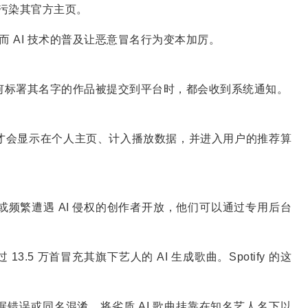
曲污染其官方主页。
而 AI 技术的普及让恶意冒名行为变本加厉。
何标署其名字的作品被提交到平台时，都会收到系统通知。
才会显示在个人主页、计入播放数据，并进入用户的推荐算
频繁遭遇 AI 侵权的创作者开放，他们可以通过专用后台
5 万首冒充其旗下艺人的 AI 生成歌曲。Spotify 的这
错误或同名混淆，将劣质 AI 歌曲挂靠在知名艺人名下以