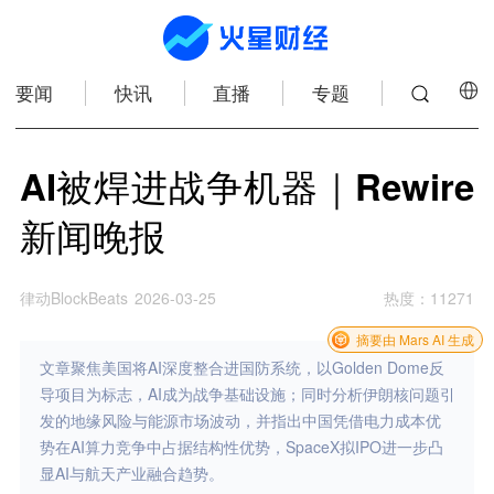
要闻
快讯
直播
专题
AI被焊进战争机器｜Rewire
新闻晚报
律动BlockBeats
2026-03-25
热度
：
11271
摘要由 Mars AI 生成
文章聚焦美国将AI深度整合进国防系统，以Golden Dome反
导项目为标志，AI成为战争基础设施；同时分析伊朗核问题引
发的地缘风险与能源市场波动，并指出中国凭借电力成本优
势在AI算力竞争中占据结构性优势，SpaceX拟IPO进一步凸
显AI与航天产业融合趋势。