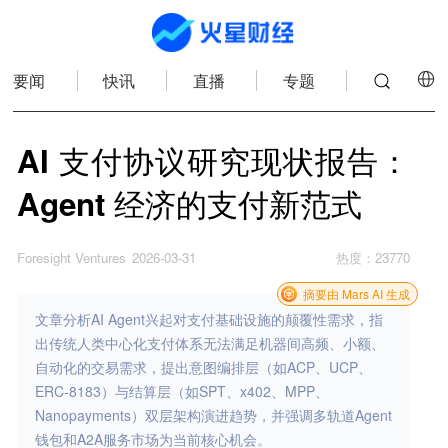
要闻
快讯
直播
专题
AI 支付协议研究现状报告：
Agent 经济的支付新范式
Foresight Ventures
2026-03-31
热度
：
23770
摘要由 Mars AI 生成
文章分析AI Agent兴起对支付基础设施的颠覆性需求，指
出传统人类中心化支付体系无法满足机器间高频、小额、
自动化的交易需求，提出意图编排层（如ACP、UCP、
ERC-8183）与结算层（如SPT、x402、MPP、
Nanopayments）双层架构演进趋势，并强调多轨道Agent
钱包和A2A服务市场为当前核心机会。