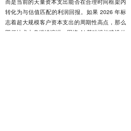
而是当前的天量资本支出能否在合理时间框架内
转化为与估值匹配的利润回报。如果 2026 年标
志着超大规模客户资本支出的周期性高点，那么
即便技术本身继续演进，围绕 AI 基础设施建设的
投资回报周期也可能远超市场的耐心。
本内容旨在传递行业动态，不构成投资建议或承诺。
为你推荐
商务合作
：TG：@Lottie96