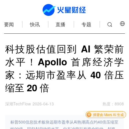
要闻
快讯
直播
专题
科技股估值回到 AI 繁荣前
水平！Apollo 首席经济学
家：远期市盈率从 40 倍压
缩至 20 倍
深潮TechFlow
2026-04-13
热度
：
8908
摘要由 Mars AI 生成
标普500信息技术板块远期市盈率从AI热潮高点约40倍压缩至
约20倍，回归AI启动前水平。中东冲突引发资金轮动、AI资