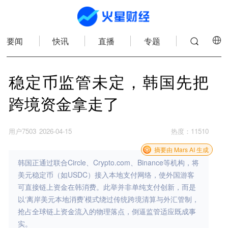
要闻
快讯
直播
专题
稳定币监管未定，韩国先把
跨境资金拿走了
用户7503
2026-04-15
热度
：
11510
摘要由 Mars AI 生成
韩国正通过联合Circle、Crypto.com、Binance等机构，将
美元稳定币（如USDC）接入本地支付网络，使外国游客
可直接链上资金在韩消费。此举并非单纯支付创新，而是
以‘离岸美元本地消费’模式绕过传统跨境清算与外汇管制，
抢占全球链上资金流入的物理落点，倒逼监管适应既成事
实。