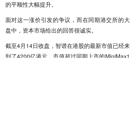
的平顺性大幅提升。
面对这一涨价引发的争议，而在同期港交所的大
盘中，资本市场给出的回答很诚实。
截至4月14日收盘，智谱在港股的最新市值已经来
到了4200亿港元，市值超过同期上市的MiniMax1
300亿港元。
随着国产模型在能力输出、稳定性、安全性和生
态支持上逼近头部模型，以及全球模型调用供需
关系的变化，国产模型的低价时代正在迎来终
结。
本文来自微信公众号“字母榜”（ID：wujicaijin