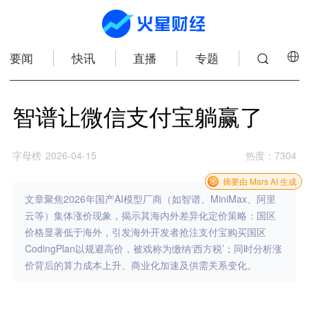
要闻
快讯
直播
专题
智谱让微信支付宝躺赢了
字母榜
2026-04-15
热度
：
7304
摘要由 Mars AI 生成
文章聚焦2026年国产AI模型厂商（如智谱、MiniMax、阿里
云等）集体涨价现象，揭示其海内外差异化定价策略：国区
价格显著低于海外，引发海外开发者抢注支付宝购买国区
CodingPlan以规避高价，被戏称为缴纳‘西方税’；同时分析涨
价背后的算力成本上升、商业化加速及供需关系变化。