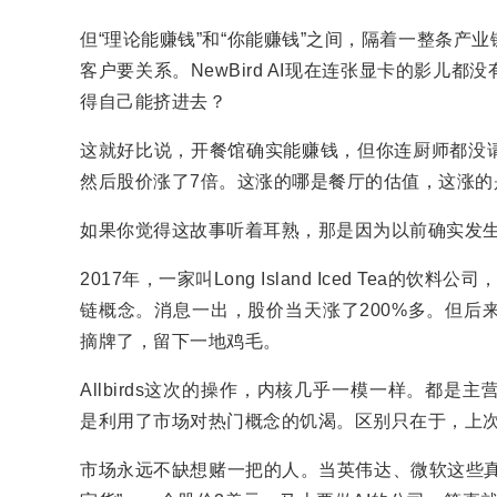
但“理论能赚钱”和“你能赚钱”之间，隔着一整条
客户要关系。NewBird AI现在连张显卡的影
得自己能挤进去？
这就好比说，开餐馆确实能赚钱，但你连厨师都没
然后股价涨了7倍。这涨的哪是餐厅的估值，这涨的
如果你觉得这故事听着耳熟，那是因为以前确实发
2017年，一家叫Long Island Iced Tea的饮
链概念。消息一出，股价当天涨了200%多。但后
摘牌了，留下一地鸡毛。
Allbirds这次的操作，内核几乎一模一样。都
是利用了市场对热门概念的饥渴。区别只在于，上次
市场永远不缺想赌一把的人。当英伟达、微软这些真