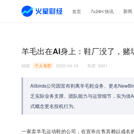
新闻
首页
7x24H 快讯
羊毛出在AI身上：鞋厂没了，赌
锦缎
个人专栏
2026-04-16
热度
:
8491
Allbirds公司因宣布剥离羊毛鞋业务、更名NewB
乏实际业务支撑、团队能力与运营细节，实为借AI概念炒
式概念更名投机行为。
一家卖羊毛运动鞋的公司，在宣布出售其赖以成名的