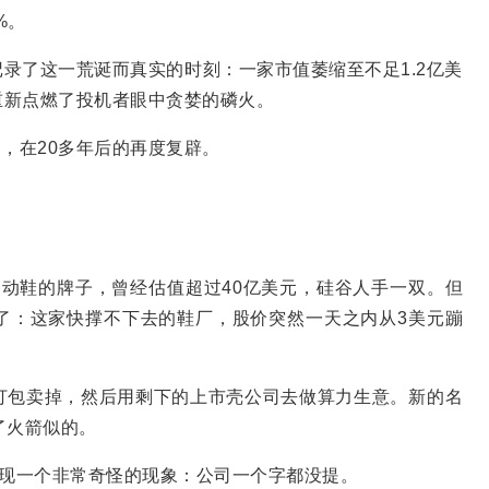
%。
记录了这一荒诞而真实的时刻：一家市值萎缩至不足1.2亿美
重新点燃了投机者眼中贪婪的磷火。
刻，在20多年后的再度复辟。
羊毛运动鞋的牌子，曾经估值超过40亿美元，硅谷人手一双。但
了：这家快撑不下去的鞋厂，股价突然一天之内从3美元蹦
打包卖掉，然后用剩下的上市壳公司去做算力生意。新的名
坐了火箭似的。
发现一个非常奇怪的现象：公司一个字都没提。