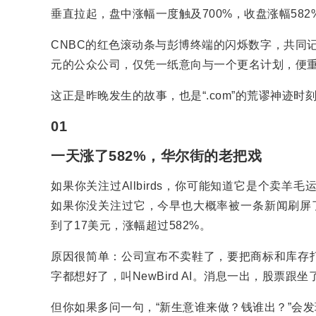
垂直拉起，盘中涨幅一度触及700%，收盘涨幅582
CNBC的红色滚动条与彭博终端的闪烁数字，共同
元的公众公司，仅凭一纸意向与一个更名计划，便
这正是昨晚发生的故事，也是“.com”的荒谬神迹时
01
一天涨了582%，华尔街的老把戏
如果你关注过Allbirds，你可能知道它是个卖
如果你没关注过它，今早也大概率被一条新闻刷屏
到了17美元，涨幅超过582%。
原因很简单：公司宣布不卖鞋了，要把商标和库存
字都想好了，叫NewBird AI。消息一出，股票跟
但你如果多问一句，“新生意谁来做？钱谁出？”会