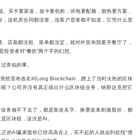
产业链。买卡要渠道，放卡要机柜，供电要配额，散热要方案，
儿都没有，连机房合同都没签，连客户是谁都不知道，它凭什么觉
请、店面都没租、菜单都没定，就对外宣布我要开餐厅了，
是投资者对“餐饮”两个字的幻想。
生过类似的事。
料公司，突然宣布改名叫Long Blockchain，蹭上了当时火热的区块
来呢？公司并没有真正搞出什么区块链业务，纳斯达克把它
是主营业务做不下去了，都是靠改名字、换赛道来刺激股价，都
是区块链，这次是AI。
正的AI赢家股价已经高高在上，买不起的人就会到处找“便