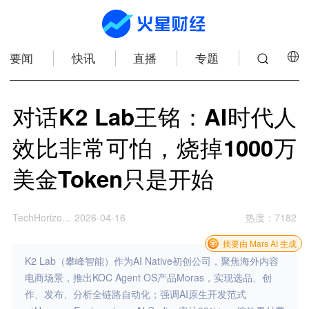
要闻
快讯
直播
专题
对话K2 Lab王铭：AI时代人
效比非常可怕，烧掉1000万
美金Token只是开始
TechHorizo...
2026-04-16
热度
：
7182
摘要由 Mars AI 生成
K2 Lab（攀峰智能）作为AI Native初创公司，聚焦海外内容
电商场景，推出KOC Agent OS产品Moras，实现选品、创
作、发布、分析全链路自动化；强调AI原生开发范式