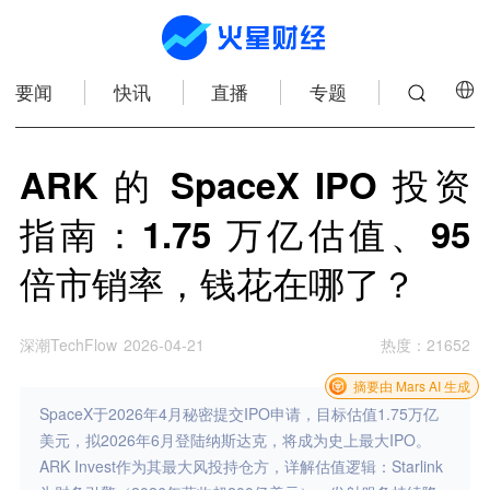
要闻
快讯
直播
专题
ARK 的 SpaceX IPO 投资
指南：1.75 万亿估值、95
倍市销率，钱花在哪了？
深潮TechFlow
2026-04-21
热度
：
21652
摘要由 Mars AI 生成
SpaceX于2026年4月秘密提交IPO申请，目标估值1.75万亿
美元，拟2026年6月登陆纳斯达克，将成为史上最大IPO。
ARK Invest作为其最大风投持仓方，详解估值逻辑：Starlink