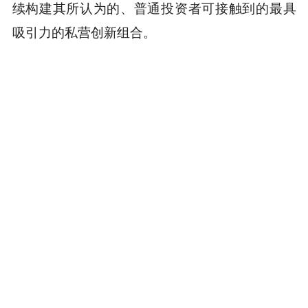
续构建其所认为的、普通投资者可接触到的最具
吸引力的私营创新组合。
重要信息
SpaceX 的 IPO 申请在本文发布时仍为秘密注册
声明草案。最终估值、时间和结构尚未确认。公
开 S-1 招股书尚未发布。所有引用数据反映的是
公开报道的估计和 ARK 的独立研究。本文不构成
投资建议。
持仓可能随时变动。不构成买入、卖出或持有任
何特定证券的推荐。