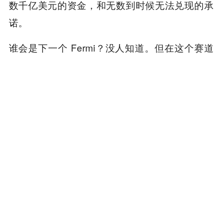
数千亿美元的资金，和无数到时候无法兑现的承
诺。
谁会是下一个 Fermi？没人知道。但在这个赛道
上。有 5000 亿美元在找电，有大功率变压器在
等待交付，还有一大批连基本的电网接入都没有
解决的创业公司正在向投资者保证一切尽在掌控
中。
上一次能源基建泡沫破火的时候，甚至还有电站
剩下。这一次，很多项目可能连一块地基都不会
挖好。
而 Fermi 在德州荒野上的那在 5800 英亩的土
地，也将和所有未实现的宏大叙事一起，慢慢被