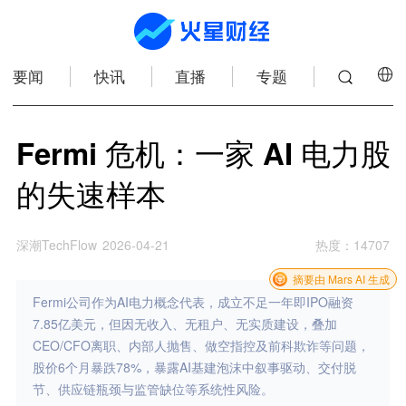
要闻
快讯
直播
专题
Fermi 危机：一家 AI 电力股
的失速样本
深潮TechFlow
2026-04-21
热度
：
14707
摘要由 Mars AI 生成
Fermi公司作为AI电力概念代表，成立不足一年即IPO融资
7.85亿美元，但因无收入、无租户、无实质建设，叠加
CEO/CFO离职、内部人抛售、做空指控及前科欺诈等问题，
股价6个月暴跌78%，暴露AI基建泡沫中叙事驱动、交付脱
节、供应链瓶颈与监管缺位等系统性风险。