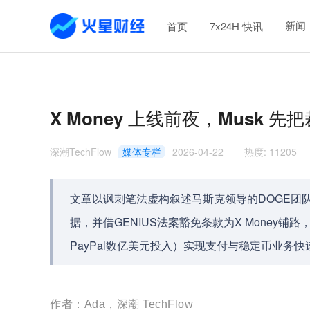
新闻
首页
7x24H 快讯
X Money 上线前夜，Musk 先
深潮TechFlow
媒体专栏
2026-04-22
热度
:
11205
文章以讽刺笔法虚构叙述马斯克领导的DOGE团
据，并借GENIUS法案豁免条款为X Money铺路
PayPal数亿美元投入）实现支付与稳定币业务
作者：Ada，深潮 TechFlow