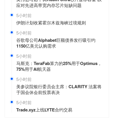
应对先进高带宽内存芯片短缺问题
5小时前
伊朗计划收紧霍尔木兹海峡过境规则
5小时前
谷歌母公司Alphabet巨额债券发行吸引约
1150亿美元认购需求
5小时前
马斯克：TeraFab算力的25%用于Optimus，
75%用于AI航天器
5小时前
美参议院银行委员会主席：CLARITY 法案将
于国会休会前投票表决
5小时前
Trade.xyz上线LYTE合约交易