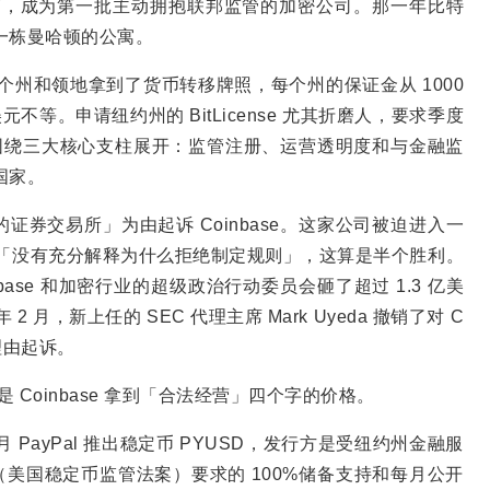
为货币服务商，成为第一批主动拥抱联邦监管的加密公司。那一年比特
买一栋曼哈顿的公寓。
49 个州和领地拿到了货币转移牌照，每个州的保证金从 1000
万美元不等。申请纽约州的 BitLicense 尤其折磨人，要求季度
架构围绕三大核心支柱展开：监管注册、运营透明度和与金融监
国家。
的证券交易所」为由起诉 Coinbase。这家公司被迫进入一
C「没有充分解释为什么拒绝制定规则」，这算是半个胜利。
base 和加密行业的超级政治行动委员会砸了超过 1.3 亿美
 年 2 月，新上任的 SEC 代理主席 Mark Uyeda 撤销了对 C
理由起诉。
 Coinbase 拿到「合法经营」四个字的价格。
 月 PayPal 推出稳定币 PYUSD，发行方是受纽约州金融服
US Act（美国稳定币监管法案）要求的 100%储备支持和每月公开