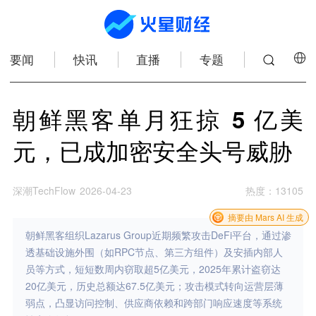
要闻
快讯
直播
专题
朝鲜黑客单月狂掠 5 亿美
元，已成加密安全头号威胁
深潮TechFlow
2026-04-23
热度
：
13105
摘要由 Mars AI 生成
朝鲜黑客组织Lazarus Group近期频繁攻击DeFi平台，通过渗
透基础设施外围（如RPC节点、第三方组件）及安插内部人
员等方式，短短数周内窃取超5亿美元，2025年累计盗窃达
20亿美元，历史总额达67.5亿美元；攻击模式转向运营层薄
弱点，凸显访问控制、供应商依赖和跨部门响应速度等系统