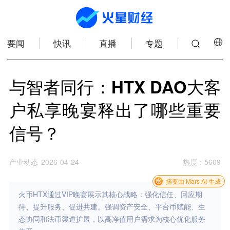
要闻
快讯
直播
专题
与智者同行：HTX DAO大客
户私享晚宴释出了哪些重要
信号？
产业动态
2026-04-24
热度
：
5609
摘要由 Mars AI 生成
火币HTX通过VIP晚宴展示其核心战略：强化信任、回应期
待、提升服务、促进共建。强调资产安全、平台币赋能、生
态协同和法币渠道扩展，以高净值用户需求为核心优化服务